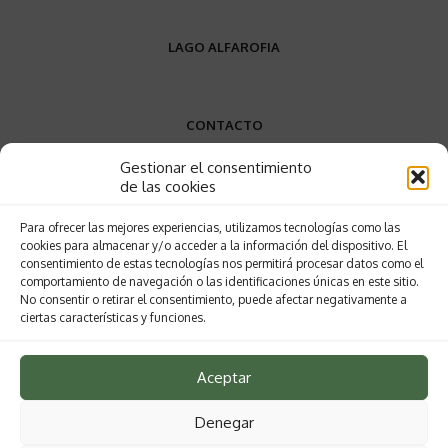
LAGO ALFAROFIA
CONTACTO
Gestionar el consentimiento
VW9W+P9
de las cookies
Elvas, Portugal
Para ofrecer las mejores experiencias, utilizamos tecnologías como las
+34 689 858 388
cookies para almacenar y/o acceder a la información del dispositivo. El
lagodaalfarofia@gmail.com
consentimiento de estas tecnologías nos permitirá procesar datos como el
comportamiento de navegación o las identificaciones únicas en este sitio.
No consentir o retirar el consentimiento, puede afectar negativamente a
ciertas características y funciones.
SOBRE EL LAGO
Aceptar
Aviso Legal
Política de privacidad
Denegar
Política de cookies