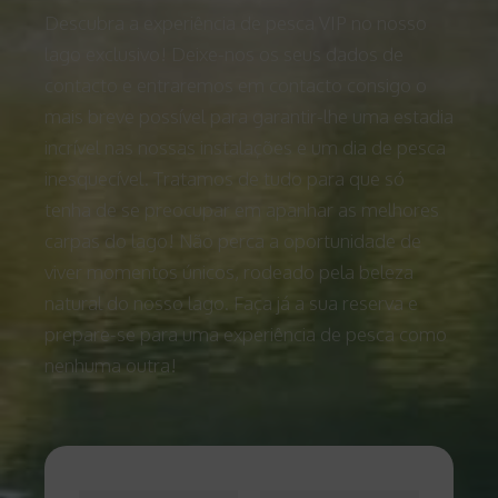
Descubra a experiência de pesca VIP no nosso
lago exclusivo! Deixe-nos os seus dados de
contacto e entraremos em contacto consigo o
mais breve possível para garantir-lhe uma estadia
incrível nas nossas instalações e um dia de pesca
inesquecível. Tratamos de tudo para que só
tenha de se preocupar em apanhar as melhores
carpas do lago! Não perca a oportunidade de
viver momentos únicos, rodeado pela beleza
natural do nosso lago. Faça já a sua reserva e
prepare-se para uma experiência de pesca como
nenhuma outra!