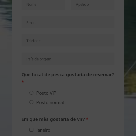
N
o
F
L
m
i
E
a
e
r
s
m
*
s
t
a
T
t
i
e
l
l
P
*
e
a
f
í
Que local de pesca gostaria de reservar?
o
s
*
n
d
e
Posto VIP
e
*
o
Posto normal
r
i
Em que mês gostaria de vir?
*
g
Janeiro
e