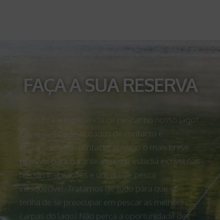
FAÇA A SUA RESERVA​
Descubra a experiência de pescar no nosso lago!
Deixe-nos os seus dados de contacto e
entraremos em contacto consigo o mais breve
possível para garantir-lhe uma estadia incrível nas
nossas instalações e um dia de pesca
inesquecível. Tratamos de tudo para que só
tenha de se preocupar em pescar as melhores
carpas do lago! Não perca a oportunidade de