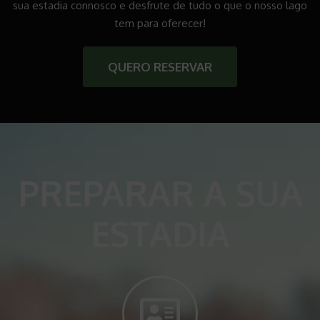
sua estadia connosco e desfrute de tudo o que o nosso lago
tem para oferecer!
QUERO RESERVAR
PREPARAR A SUA
ESTADIA