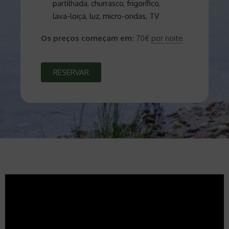
partilhada
,
churrasco
,
frigorífico
,
lava-loiça
,
luz
,
micro-ondas
,
TV
Os preços começam em:
70
€
por noite
RESERVAR