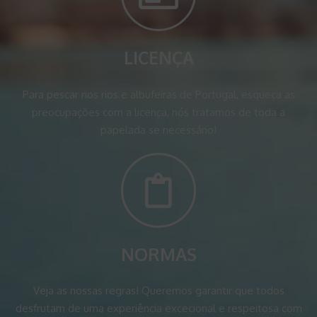
LICENÇA
Para pescar nos rios e albufeiras de Portugal, esqueça as
preocupações com a licença, nós tratamos de toda a
papelada se necessário!
NORMAS
Veja as nossas regras! Queremos garantir que todos
desfrutam de uma experiência excecional e respeitosa com