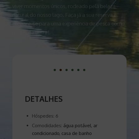
viver momentos únicos, rodeado pela beleza
natural do nosso lago. Faça já a sua reserva e
prepare-se para uma experiência de pesca como
nenhuma outra!
DETALHES
Hóspedes:
6
Comodidades:
água potável
,
ar
condicionado
,
casa de banho