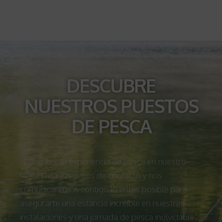
DESCUBRE
NUESTROS PUESTOS
DE PESCA
¡Descubre la experiencia de pesca en nuestro
lago! Deja tus datos de contacto y nos
comunicaremos contigo lo antes posible para
asegurarte una estancia increíble en nuestras
instalaciones y una jornada de pesca inolvidable.