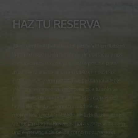
HAZ TU RESERVA
¡Descubre la experiencia de pesca VIP en nuestro
lago exclusivo! Deja tus datos de contacto y nos
comunicaremos contigo lo antes posible para
asegurarte una estancia increíble en nuestras
instalaciones y una jornada de pesca inolvidable.
¡Nos encargamos de todo para que tú solo te
preocupes de capturar las mejores carpas del
lago! No pierdas la oportunidad de vivir
momentos únicos, rodeado de la belleza natural
de nuestro lago. ¡Reserva ahora y prepárate para
una experiencia de pesca como ninguna otra!