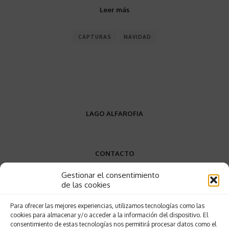
Leer más
CAPTURAS
NAVIDAD
LAGO ALFAROFIA
CONTACTO
Gestionar el consentimiento
VW9W+P9
de las cookies
Elvas, Portugal
Para ofrecer las mejores experiencias, utilizamos tecnologías como las
+34 689 858 388
cookies para almacenar y/o acceder a la información del dispositivo. El
lagodaalfarofia@gmail.com
consentimiento de estas tecnologías nos permitirá procesar datos como el