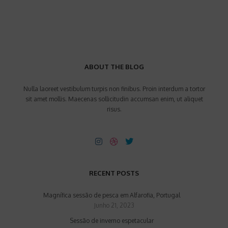
ABOUT THE BLOG
Nulla laoreet vestibulum turpis non finibus. Proin interdum a tortor
sit amet mollis. Maecenas sollicitudin accumsan enim, ut aliquet
risus.
RECENT POSTS
Magnífica sessão de pesca em Alfarofia, Portugal
Junho 21, 2023
Sessão de inverno espetacular