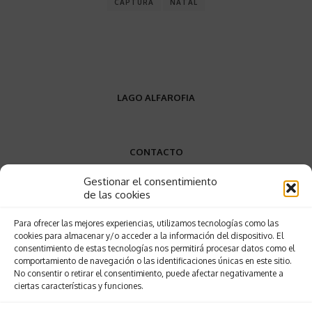
CAPTURA
NATAL
LAGO ALFAROFIA
CONTACTO
Gestionar el consentimiento
VW9W+P9
de las cookies
Elvas, Portugal
Para ofrecer las mejores experiencias, utilizamos tecnologías como las
+34 689 858 388
cookies para almacenar y/o acceder a la información del dispositivo. El
lagodaalfarofia@gmail.com
consentimiento de estas tecnologías nos permitirá procesar datos como el
comportamiento de navegación o las identificaciones únicas en este sitio.
No consentir o retirar el consentimiento, puede afectar negativamente a
ciertas características y funciones.
SOBRE O LAGO