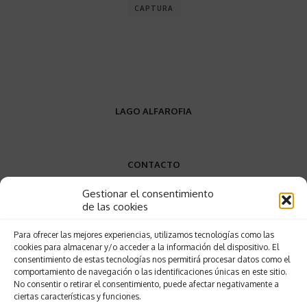
CAPTURA
LAGO ALFAROFIA
CONTACTO
Gestionar el consentimiento
VW9W+P9
de las cookies
Elvas, Portugal
Para ofrecer las mejores experiencias, utilizamos tecnologías como las
+34 689 858 388
cookies para almacenar y/o acceder a la información del dispositivo. El
lagodaalfarofia@gmail.com
consentimiento de estas tecnologías nos permitirá procesar datos como el
comportamiento de navegación o las identificaciones únicas en este sitio.
No consentir o retirar el consentimiento, puede afectar negativamente a
ciertas características y funciones.