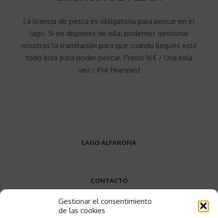
La licencia de pesca es obligatoria para pescar en el
lago. Si no dispones de ella, podemos gestionar
nosotros la tramitación para que cuando llegues esté
todo listo para poder pescar. Precio 16€ / Una sola
vez / Por Huesped
LAGO ALFAROFIA
CONTACTO
Gestionar el consentimiento
VW9W+P9
de las cookies
Elvas, Portugal